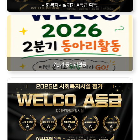
사회복지시설평가 A등급 획득!
2분기 동아리활동
08
2026
SUN
MON
TUE
WED
THU
FRI
SAT
1
2
3
4
5
6
7
8